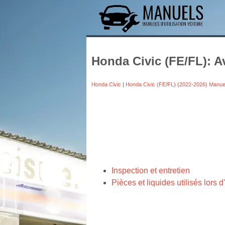
Honda Civic (FE/FL): Av
Honda Civic
|
Honda Civic (FE/FL) (2022-2026) Manue
Inspection et entretien
Pièces et liquides utilisés lors d